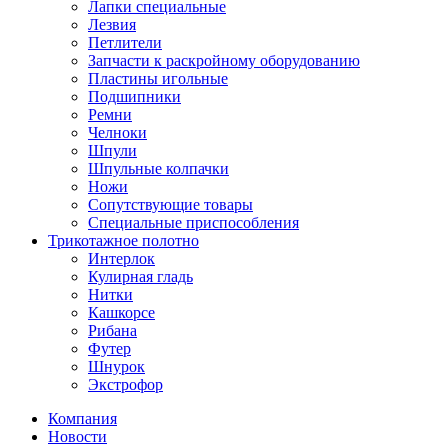
Лапки специальные
Лезвия
Петлители
Запчасти к раскройному оборудованию
Пластины игольные
Подшипники
Ремни
Челноки
Шпули
Шпульные колпачки
Ножи
Сопутствующие товары
Специальные приспособления
Трикотажное полотно
Интерлок
Кулирная гладь
Нитки
Кашкорсе
Рибана
Футер
Шнурок
Экстрофор
Компания
Новости