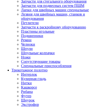
Запчасти для стегального оборудования
Запчасти для подвесных систем ПШМ
Лапки для швейных машин специальные
Лезвия для швейных машин, станков и
оборудования
Петлители
Запчасти к раскройному оборудованию
Пластины игольные
Подшипники
Ремни
Челноки
Шпули
Шпульные колпачки
Ножи
Сопутствующие товары
Специальные приспособления
Трикотажное полотно
Интерлок
Кулирная гладь
Нитки
Кашкорсе
Рибана
Футер
Шнурок
Экстрофор