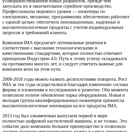
усовершенствованием новых разработок, прежде чем
запускать их в окончательное серийное производство.
Профессионалы мирового уровня — инженеры по
электронике, механике, программному обеспечению работают
с единой целью: обеспечить инновационные, надежные и
высокотехнологичные продукты с учетом индивидуальных
запросов и требований клиента.
Компания IMA предлагает оптимальные решения в
соответствии с высокими технологическими и
качественными стандартами, которые полностью отвечают
принципам Индустрии 4.0. Путь к этому успеху складывался
на протяжении многих лет, и следует отметить важные для
компании вехи на этом пути.
2008-2018 годы можно назвать десятилетиями поворота. Рост
IMA за эти годы осуществлялся благодаря изменению состава
фирмы и вложениям в исследования и развитие. Оба момента
позволили полное обновление парка оборудования. Новая и
молодая группа квалифицированных инженеров привнесла
высокотехнологичные инновации на все продукты IMA.
2013 год был ознаменован выпуском первой в мире
полностью цифровой настилочной машины, и не только. Это
событие дало компании большое преимущество и позволило
достичь позиции международного лидера в самых передовых